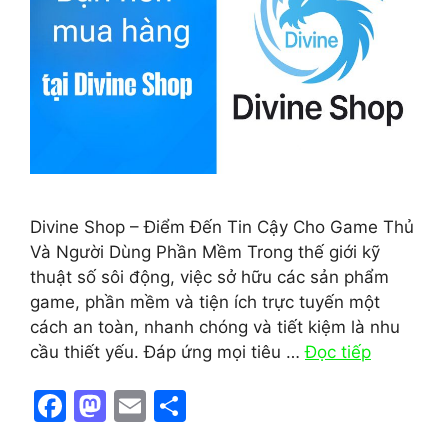
Divine Shop – Điểm Đến Tin Cậy Cho Game Thủ
Và Người Dùng Phần Mềm Trong thế giới kỹ
thuật số sôi động, việc sở hữu các sản phẩm
game, phần mềm và tiện ích trực tuyến một
cách an toàn, nhanh chóng và tiết kiệm là nhu
cầu thiết yếu. Đáp ứng mọi tiêu …
Đọc tiếp
F
M
E
S
a
a
m
h