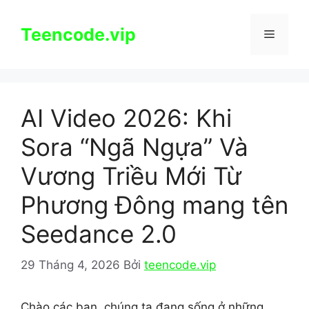
Chuyển
đến
Teencode.vip
Menu
nội
dung
AI Video 2026: Khi
Sora “Ngã Ngựa” Và
Vương Triều Mới Từ
Phương Đông mang tên
Seedance 2.0
29 Tháng 4, 2026
Bởi
teencode.vip
Chào các bạn, chúng ta đang sống ở những