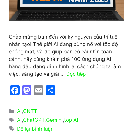
Chào mừng bạn đến với kỷ nguyên của trí tuệ
nhân tạo! Thế giới AI đang bùng nổ với tốc độ
chóng mặt, và để giúp bạn có cái nhìn toàn
cảnh, hãy cùng khám phá 100 ứng dụng AI
hàng đầu đang định hình lại cách chúng ta làm
việc, sáng tạo và giải …
Đọc tiếp
F
M
E
S
a
a
m
h
c
st
ai
ar
Danh
AI
,
CNTT
e
o
l
e
mục
Thẻ
AI
,
ChatGPT
,
Gemini
,
top AI
b
d
Để lại bình luận