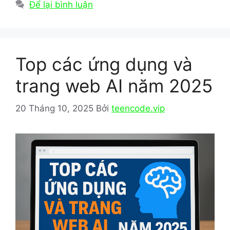
b
d
Để lại bình luận
o
o
o
n
k
Top các ứng dụng và
trang web AI năm 2025
20 Tháng 10, 2025
Bởi
teencode.vip