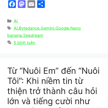
F
M
E
S
a
a
m
h
c
st
ai
ar
Danh
AI
e
o
l
e
mục
Thẻ
AI
,
Bytedance
,
Gemini
,
Google
,
Nano
b
d
banana
,
Seedream
o
o
5 bình luận
o
n
k
Từ “Nuôi Em” đến “Nuôi
Tôi”: Khi niềm tin từ
thiện trở thành câu hỏi
lớn và tiếng cười như