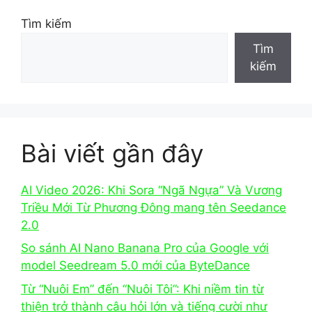
Tìm kiếm
Tìm
kiếm
Bài viết gần đây
AI Video 2026: Khi Sora “Ngã Ngựa” Và Vương
Triều Mới Từ Phương Đông mang tên Seedance
2.0
So sánh AI Nano Banana Pro của Google với
model Seedream 5.0 mới của ByteDance
Từ “Nuôi Em” đến “Nuôi Tôi”: Khi niềm tin từ
thiện trở thành câu hỏi lớn và tiếng cười như