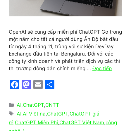
OpenAI sẽ cung cấp miễn phí ChatGPT Go trong
một năm cho tất cả người dùng Ấn Độ bắt đầu
từ ngày 4 tháng 11, trùng với sự kiện DevDay
Exchange đầu tiên tại Bengaluru. Đối với các
công ty kinh doanh và phát triển dịch vụ các thì
thị trường đông dân chính miếng …
Đọc tiếp
F
M
E
S
a
a
m
h
c
st
ai
ar
Danh
AI
,
ChatGPT
,
CNTT
e
o
l
e
mục
Thẻ
AI
,
AI Việt na
,
ChatGPT
,
ChatGPT giá
b
d
rẻ
,
ChatGPT Miễn Phí
,
ChatGPT Việt Nam
,
công