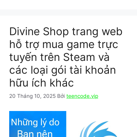
o
o
o
n
k
Divine Shop trang web
hỗ trợ mua game trực
tuyến trên Steam và
các loại gói tài khoản
hữu ích khác
20 Tháng 10, 2025
Bởi
teencode.vip