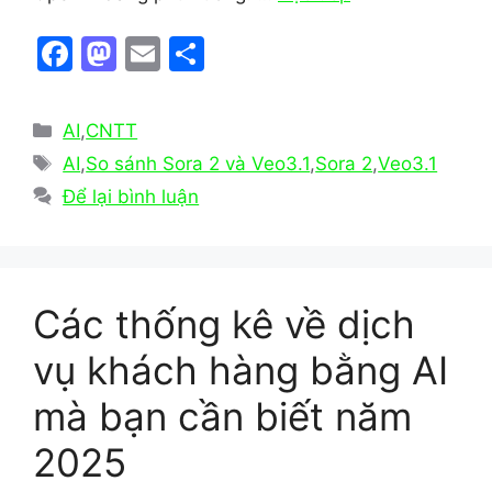
F
M
E
S
a
a
m
h
c
st
ai
ar
Danh
AI
,
CNTT
e
o
l
e
mục
Thẻ
AI
,
So sánh Sora 2 và Veo3.1
,
Sora 2
,
Veo3.1
b
d
Để lại bình luận
o
o
o
n
k
Các thống kê về dịch
vụ khách hàng bằng AI
mà bạn cần biết năm
2025