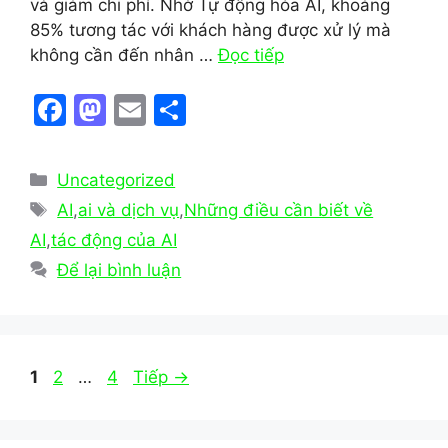
và giảm chi phí. Nhờ Tự động hóa AI, khoảng
85% tương tác với khách hàng được xử lý mà
không cần đến nhân …
Đọc tiếp
F
M
E
S
a
a
m
h
c
st
ai
ar
Danh
Uncategorized
e
o
l
e
mục
Thẻ
AI
,
ai và dịch vụ
,
Những điều cần biết về
b
d
AI
,
tác động của AI
o
o
Để lại bình luận
o
n
k
Trang
Trang
Trang
1
2
…
4
Tiếp
→