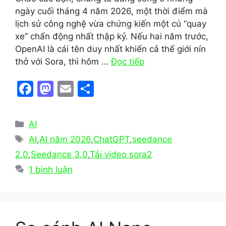
ngày cuối tháng 4 năm 2026, một thời điểm mà
lịch sử công nghệ vừa chứng kiến một cú “quay
xe” chấn động nhất thập kỷ. Nếu hai năm trước,
OpenAI là cái tên duy nhất khiến cả thế giới nín
thở với Sora, thì hôm …
Đọc tiếp
F
M
E
S
a
a
m
h
c
st
ai
ar
Danh
AI
e
o
l
e
mục
Thẻ
AI
,
AI năm 2026
,
ChatGPT
,
seedance
b
d
2.0
,
Seedance 3.0
,
Tải video sora2
o
o
1 bình luận
o
n
k