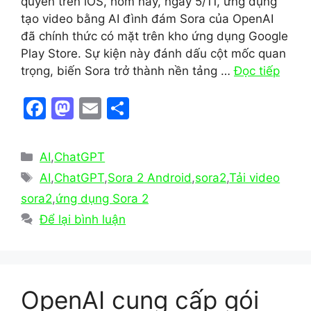
quyền trên iOS, hôm nay, ngày 5/11, ứng dụng
tạo video bằng AI đình đám Sora của OpenAI
đã chính thức có mặt trên kho ứng dụng Google
Play Store. Sự kiện này đánh dấu cột mốc quan
trọng, biến Sora trở thành nền tảng …
Đọc tiếp
F
M
E
S
a
a
m
h
c
st
ai
ar
Danh
AI
,
ChatGPT
e
o
l
e
mục
Thẻ
AI
,
ChatGPT
,
Sora 2 Android
,
sora2
,
Tải video
b
d
sora2
,
ứng dụng Sora 2
o
o
Để lại bình luận
o
n
k
OpenAI cung cấp gói