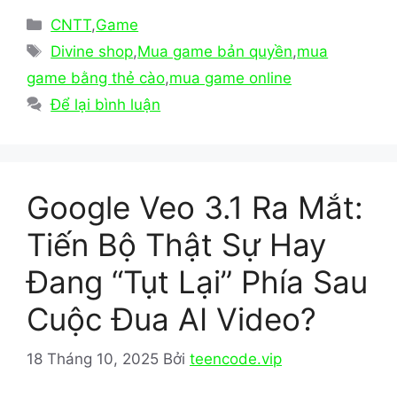
c
st
ai
ar
Danh
CNTT
,
Game
e
o
l
e
mục
Thẻ
Divine shop
,
Mua game bản quyền
,
mua
b
d
game bằng thẻ cào
,
mua game online
o
o
Để lại bình luận
o
n
k
Google Veo 3.1 Ra Mắt:
Tiến Bộ Thật Sự Hay
Đang “Tụt Lại” Phía Sau
Cuộc Đua AI Video?
18 Tháng 10, 2025
Bởi
teencode.vip