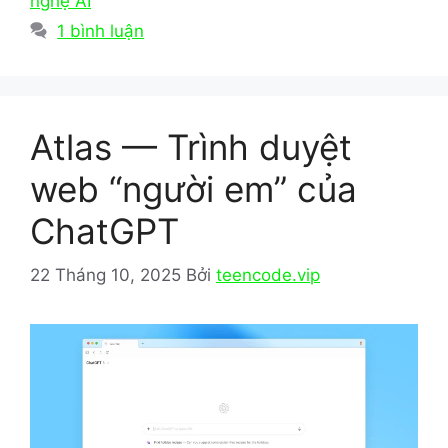
o
o
nghệ AI
o
n
1 bình luận
k
Atlas — Trình duyệt
web “người em” của
ChatGPT
22 Tháng 10, 2025
Bởi
teencode.vip