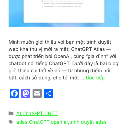
Mình muốn giới thiệu với bạn một trình duyệt
web khá thú vị mới ra mắt: ChatGPT Atlas —
được phát triển bởi OpenAI, cùng “gia đình” với
chatbot nổi tiếng ChatGPT. Dưới đây là bài blog
giới thiệu chi tiết về nó — từ những điểm nổi
bật, cách sử dụng, cho tới một …
Đọc tiếp
F
M
E
S
a
a
m
h
c
st
ai
ar
Danh
AI
,
ChatGPT
,
CNTT
e
o
l
e
mục
Thẻ
atlas
,
ChatGPT
,
open ai
,
trình duyệt atlas