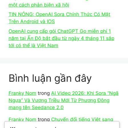
một cách phản biện xã hội
TIN NÓNG: OpenAI Sora Chính Thức Có Mặt
Trên Android và IOS
OpenAI cung cấp gói ChatGPT Go miễn phí 1
năm tại Ấn Độ bắt đầu từ ngày 4 tháng 11 sắp
tới có thể là Việt Nam
Bình luận gần đây
Franky Nom
trong
AI Video 2026: Khi Sora “Ngã
Ngựa” Và Vương Triều Mới Từ Phương Đông
mang tên Seedance 2.0
Franky Nom
trong
Chuyển đổi tiếng Việt sang
Teencode là gì?