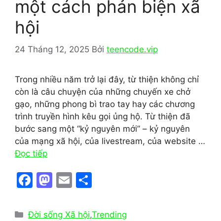
một cách phản biện xã
hội
24 Tháng 12, 2025
Bởi
teencode.vip
Trong nhiều năm trở lại đây, từ thiện không chỉ
còn là câu chuyện của những chuyến xe chở
gạo, những phong bì trao tay hay các chương
trình truyền hình kêu gọi ủng hộ. Từ thiện đã
bước sang một “kỷ nguyên mới” – kỷ nguyên
của mạng xã hội, của livestream, của website …
Đọc tiếp
F
M
E
S
a
a
m
h
c
st
ai
ar
Danh
Đời sống Xã hội
,
Trending