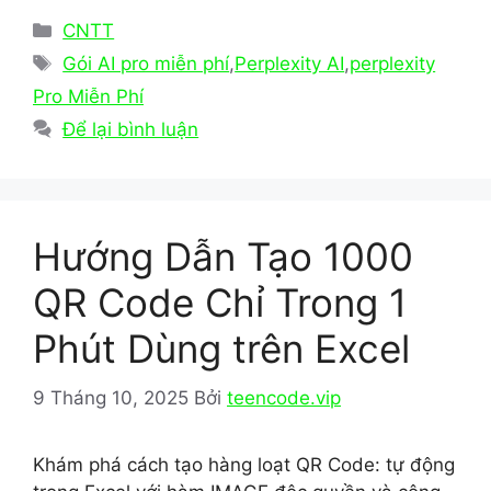
c
st
ai
ar
Danh
CNTT
e
o
l
e
mục
Thẻ
Gói AI pro miễn phí
,
Perplexity AI
,
perplexity
b
d
Pro Miễn Phí
o
o
Để lại bình luận
o
n
k
Hướng Dẫn Tạo 1000
QR Code Chỉ Trong 1
Phút Dùng trên Excel
9 Tháng 10, 2025
Bởi
teencode.vip
Khám phá cách tạo hàng loạt QR Code: tự động