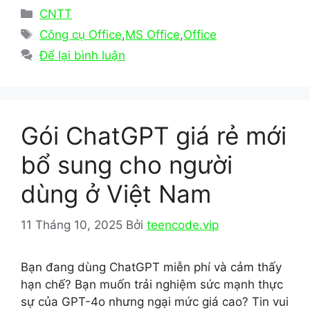
c
st
ai
ar
Danh
CNTT
e
o
l
e
mục
Thẻ
Công cụ Office
,
MS Office
,
Office
b
d
Để lại bình luận
o
o
o
n
k
Gói ChatGPT giá rẻ mới
bổ sung cho người
dùng ở Việt Nam
11 Tháng 10, 2025
Bởi
teencode.vip
Bạn đang dùng ChatGPT miễn phí và cảm thấy
hạn chế? Bạn muốn trải nghiệm sức mạnh thực
sự của GPT-4o nhưng ngại mức giá cao? Tin vui