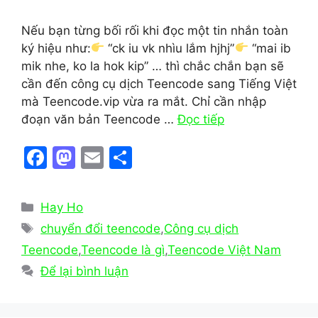
Nếu bạn từng bối rối khi đọc một tin nhắn toàn
ký hiệu như:
“ck iu vk nhìu lắm hjhj”
“mai ib
mik nhe, ko la hok kip” … thì chắc chắn bạn sẽ
cần đến công cụ dịch Teencode sang Tiếng Việt
mà Teencode.vip vừa ra mắt. Chỉ cần nhập
đoạn văn bản Teencode …
Đọc tiếp
F
M
E
S
a
a
m
h
c
st
ai
ar
Danh
Hay Ho
e
o
l
e
mục
Thẻ
chuyển đổi teencode
,
Công cụ dịch
b
d
Teencode
,
Teencode là gì
,
Teencode Việt Nam
o
o
Để lại bình luận
o
n
k