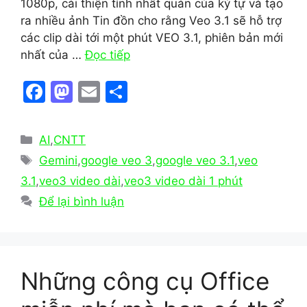
1080p, cải thiện tính nhất quán của ký tự và tạo
ra nhiều ảnh Tin đồn cho rằng Veo 3.1 sẽ hỗ trợ
các clip dài tới một phút VEO 3.1, phiên bản mới
nhất của …
Đọc tiếp
F
M
E
S
a
a
m
h
c
st
ai
ar
Danh
AI
,
CNTT
e
o
l
e
mục
Thẻ
Gemini
,
google veo 3
,
google veo 3.1
,
veo
b
d
3.1
,
veo3 video dài
,
veo3 video dài 1 phút
o
o
Để lại bình luận
o
n
k
Những công cụ Office