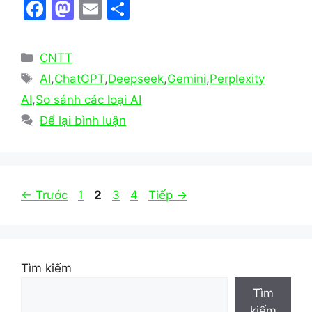
F
M
E
S
a
a
m
h
c
st
ai
ar
Danh
CNTT
e
o
l
e
mục
Thẻ
AI
,
ChatGPT
,
Deepseek
,
Gemini
,
Perplexity
b
d
AI
,
So sánh các loại AI
o
o
Để lại bình luận
o
n
k
Trang
Trang
Trang
Trang
←
Trước
1
2
3
4
Tiếp
→
Tìm kiếm
Tìm
kiếm