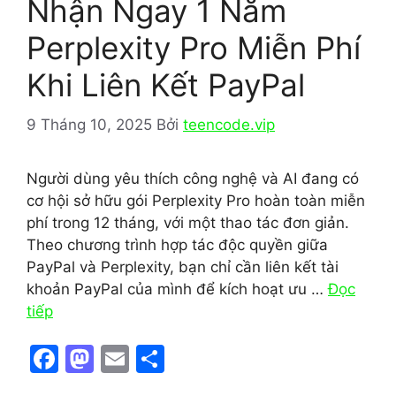
Nhận Ngay 1 Năm
Perplexity Pro Miễn Phí
Khi Liên Kết PayPal
9 Tháng 10, 2025
Bởi
teencode.vip
Người dùng yêu thích công nghệ và AI đang có
cơ hội sở hữu gói Perplexity Pro hoàn toàn miễn
phí trong 12 tháng, với một thao tác đơn giản.
Theo chương trình hợp tác độc quyền giữa
PayPal và Perplexity, bạn chỉ cần liên kết tài
khoản PayPal của mình để kích hoạt ưu …
Đọc
tiếp
F
M
E
S
a
a
m
h