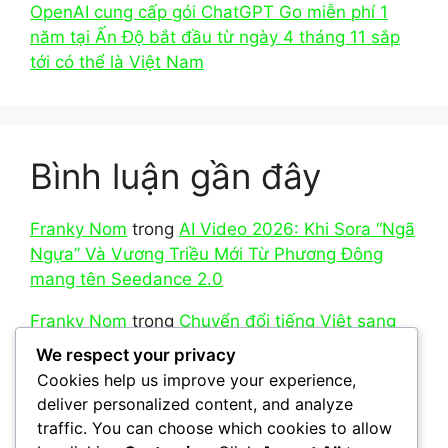
OpenAI cung cấp gói ChatGPT Go miễn phí 1
năm tại Ấn Độ bắt đầu từ ngày 4 tháng 11 sắp
tới có thể là Việt Nam
Bình luận gần đây
Franky Nom
trong
AI Video 2026: Khi Sora “Ngã
Ngựa” Và Vương Triều Mới Từ Phương Đông
mang tên Seedance 2.0
Franky Nom
trong
Chuyển đổi tiếng Việt sang
Teencode là gì?
We respect your privacy
Cookies help us improve your experience,
Franky Nom
trong
So sánh AI Nano Banana Pro
deliver personalized content, and analyze
của Google với model Seedream 5.0 mới của
traffic. You can choose which cookies to allow
ByteDance