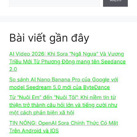
Bài viết gần đây
AI Video 2026: Khi Sora “Ngã Ngựa” Và Vương
Triều Mới Từ Phương Đông mang tên Seedance
2.0
So sánh AI Nano Banana Pro của Google với
model Seedream 5.0 mới của ByteDance
Từ “Nuôi Em” đến “Nuôi Tôi”: Khi niềm tin từ
thiện trở thành câu hỏi lớn và tiếng cười như
một cách phản biện xã hội
TIN NÓNG: OpenAI Sora Chính Thức Có Mặt
Trên Android và IOS