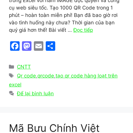
trong Excel với hàm IMAGE độc quyền và công
cụ web siêu tốc. Tạo 1000 QR Code trong 1
phút – hoàn toàn miễn phí! Bạn đã bao giờ rơi
vào tình huống này chưa? Thời gian của bạn
quý giá hơn thế! Bài viết …
Đọc tiếp
F
M
E
S
a
a
m
h
c
st
ai
ar
Danh
CNTT
e
o
l
e
mục
Thẻ
Qr code
,
qrcode
,
tạo qr code hàng loạt trên
b
d
excel
o
o
Để lại bình luận
o
n
k
Mã Bưu Chính Việt