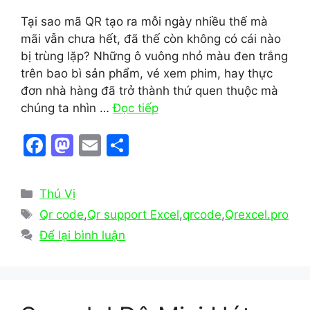
Tại sao mã QR tạo ra mỗi ngày nhiều thế mà
mãi vẫn chưa hết, đã thế còn không có cái nào
bị trùng lặp? Những ô vuông nhỏ màu đen trắng
trên bao bì sản phẩm, vé xem phim, hay thực
đơn nhà hàng đã trở thành thứ quen thuộc mà
chúng ta nhìn …
Đọc tiếp
F
M
E
S
a
a
m
h
c
st
ai
ar
Danh
Thú Vị
e
o
l
e
mục
Thẻ
Qr code
,
Qr support Excel
,
qrcode
,
Qrexcel.pro
b
d
Để lại bình luận
o
o
o
n
k