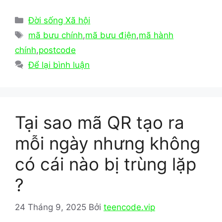
a
a
m
h
c
st
ai
ar
Danh
Đời sống Xã hội
e
o
l
e
mục
Thẻ
mã bưu chính
,
mã bưu điện
,
mã hành
b
d
chính
,
postcode
o
o
Để lại bình luận
o
n
k
Tại sao mã QR tạo ra
mỗi ngày nhưng không
có cái nào bị trùng lặp
?
24 Tháng 9, 2025
Bởi
teencode.vip