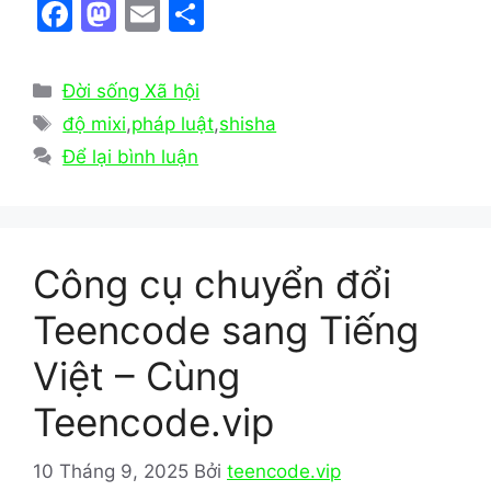
F
M
E
S
a
a
m
h
c
st
ai
ar
Danh
Đời sống Xã hội
e
o
l
e
mục
Thẻ
độ mixi
,
pháp luật
,
shisha
b
d
Để lại bình luận
o
o
o
n
k
Công cụ chuyển đổi
Teencode sang Tiếng
Việt – Cùng
Teencode.vip
10 Tháng 9, 2025
Bởi
teencode.vip