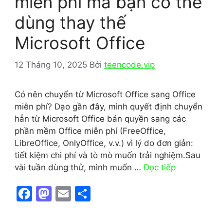
miễn phí mà bạn có thể
dùng thay thế
Microsoft Office
12 Tháng 10, 2025
Bởi
teencode.vip
Có nên chuyển từ Microsoft Office sang Office
miễn phí? Dạo gần đây, mình quyết định chuyển
hẳn từ Microsoft Office bản quyền sang các
phần mềm Office miễn phí (FreeOffice,
LibreOffice, OnlyOffice, v.v.) vì lý do đơn giản:
tiết kiệm chi phí và tò mò muốn trải nghiệm.Sau
vài tuần dùng thử, mình muốn …
Đọc tiếp
F
M
E
S
a
a
m
h