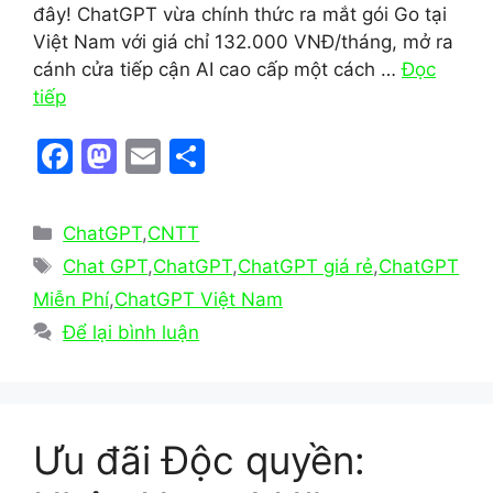
đây! ChatGPT vừa chính thức ra mắt gói Go tại
Việt Nam với giá chỉ 132.000 VNĐ/tháng, mở ra
cánh cửa tiếp cận AI cao cấp một cách …
Đọc
tiếp
F
M
E
S
a
a
m
h
c
st
ai
ar
Danh
ChatGPT
,
CNTT
e
o
l
e
mục
Thẻ
Chat GPT
,
ChatGPT
,
ChatGPT giá rẻ
,
ChatGPT
b
d
Miễn Phí
,
ChatGPT Việt Nam
o
o
Để lại bình luận
o
n
k
Ưu đãi Độc quyền: