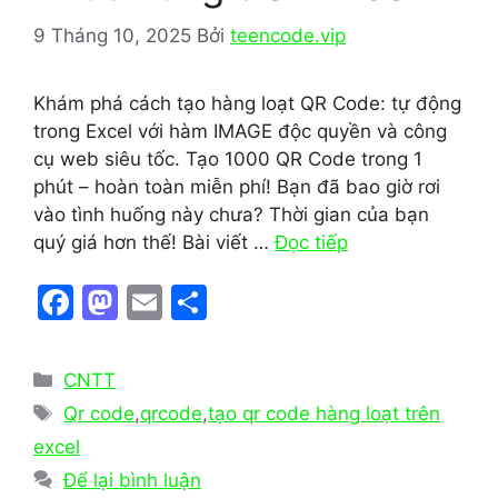
9 Tháng 10, 2025
Bởi
teencode.vip
Khám phá cách tạo hàng loạt QR Code: tự động
trong Excel với hàm IMAGE độc quyền và công
cụ web siêu tốc. Tạo 1000 QR Code trong 1
phút – hoàn toàn miễn phí! Bạn đã bao giờ rơi
vào tình huống này chưa? Thời gian của bạn
quý giá hơn thế! Bài viết …
Đọc tiếp
F
M
E
S
a
a
m
h
c
st
ai
ar
Danh
CNTT
e
o
l
e
mục
Thẻ
Qr code
,
qrcode
,
tạo qr code hàng loạt trên
b
d
excel
o
o
Để lại bình luận