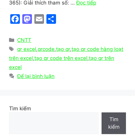
365): Giải thích tham số: …
Đọc tiếp
F
M
E
S
a
a
m
h
c
st
ai
ar
Danh
CNTT
e
o
l
e
mục
Thẻ
qr excel
,
qrcode
,
tạo qr
,
tạo qr code hàng loạt
b
d
trên excel
,
tạo qr code trên excel
,
tạo qr trên
o
o
excel
o
n
Để lại bình luận
k
Tìm kiếm
Tìm
kiếm