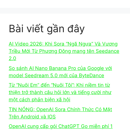
Bài viết gần đây
AI Video 2026: Khi Sora “Ngã Ngựa” Và Vương
Triều Mới Từ Phương Đông mang tên Seedance
2.0
So sánh AI Nano Banana Pro của Google với
model Seedream 5.0 mới của ByteDance
Từ “Nuôi Em” đến “Nuôi Tôi”: Khi niềm tin từ
thiện trở thành câu hỏi lớn và tiếng cười như
một cách phản biện xã hội
TIN NÓNG: OpenAI Sora Chính Thức Có Mặt
Trên Android và IOS
OpenAI cung cấp gói ChatGPT Go miễn phí 1