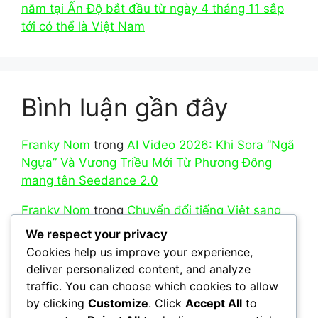
năm tại Ấn Độ bắt đầu từ ngày 4 tháng 11 sắp
tới có thể là Việt Nam
Bình luận gần đây
Franky Nom
trong
AI Video 2026: Khi Sora “Ngã
Ngựa” Và Vương Triều Mới Từ Phương Đông
mang tên Seedance 2.0
Franky Nom
trong
Chuyển đổi tiếng Việt sang
Teencode là gì?
We respect your privacy
Cookies help us improve your experience,
Franky Nom
trong
So sánh AI Nano Banana Pro
deliver personalized content, and analyze
của Google với model Seedream 5.0 mới của
traffic. You can choose which cookies to allow
ByteDance
by clicking
Customize
. Click
Accept All
to