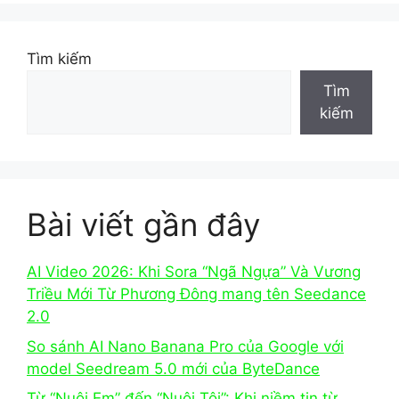
k
Tìm kiếm
Tìm
kiếm
Bài viết gần đây
AI Video 2026: Khi Sora “Ngã Ngựa” Và Vương
Triều Mới Từ Phương Đông mang tên Seedance
2.0
So sánh AI Nano Banana Pro của Google với
model Seedream 5.0 mới của ByteDance
Từ “Nuôi Em” đến “Nuôi Tôi”: Khi niềm tin từ