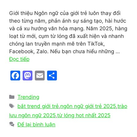
Giới thiệu Ngôn ngữ của giới trẻ luôn thay đổi
theo từng năm, phản ánh sự sáng tạo, hài hước
và cả xu hướng văn hóa mạng. Năm 2025, hàng
loạt từ mới, cụm từ lóng đã xuất hiện và nhanh
chóng lan truyền mạnh mẽ trên TikTok,
Facebook, Zalo. Nếu bạn chưa hiểu những …
Đọc tiếp
F
M
E
S
a
a
m
h
c
st
ai
ar
Danh
Trending
e
o
l
e
mục
Thẻ
bắt trend giới trẻ
,
ngôn ngữ giới trẻ 2025
,
trào
b
d
lưu ngôn ngữ 2025
,
từ lóng hot nhất 2025
o
o
Để lại bình luận
o
n