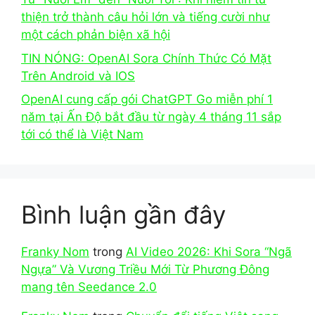
thiện trở thành câu hỏi lớn và tiếng cười như
một cách phản biện xã hội
TIN NÓNG: OpenAI Sora Chính Thức Có Mặt
Trên Android và IOS
OpenAI cung cấp gói ChatGPT Go miễn phí 1
năm tại Ấn Độ bắt đầu từ ngày 4 tháng 11 sắp
tới có thể là Việt Nam
Bình luận gần đây
Franky Nom
trong
AI Video 2026: Khi Sora “Ngã
Ngựa” Và Vương Triều Mới Từ Phương Đông
mang tên Seedance 2.0